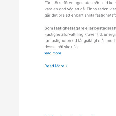
För större föreningar, utan särskild ko
vara en god väg att gå. Finns redan vi
går det bra att enbart anlita fastighets
Som fastighetsägare eller bostadsrät
Fastighetsförvaltning kräver tid, energi 
får fastigheten ett långsiktigt mål, me
dessa mål ska nås.
read more
Vet
Read More »
mer
om
fastighetsförvaltning