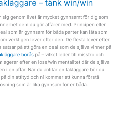
takläggare – tänk win/win
ar sig genom livet är mycket gynnsamt för dig som
synnerhet dem du gör affärer med. Principen eller
 deal som är gynnsam för båda parter kan låta som
om verkligen lever efter den. De flesta lever efter
n satsar på att göra en deal som de själva vinner på
akläggare borås
på – vilket leder till misstro och
m agerar efter en lose/win mentalitet där de själva
en i en affär. När du anlitar en takläggare bör du
på din attityd och ni kommer att kunna förstå
lösning som är lika gynnsam för er båda.