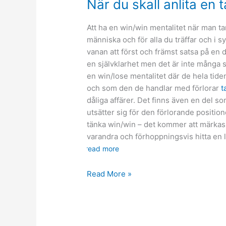
När du skall anlita en 
Att ha en win/win mentalitet när man t
människa och för alla du träffar och i 
vanan att först och främst satsa på en
en självklarhet men det är inte många s
en win/lose mentalitet där de hela tide
och som den de handlar med förlorar
t
dåliga affärer. Det finns även en del so
utsätter sig för den förlorande position
tänka win/win – det kommer att märkas 
varandra och förhoppningsvis hitta en 
read more
När
Read More »
du
skall
anlita
en