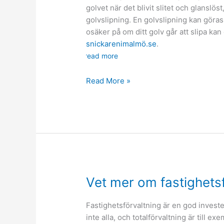
golvet när det blivit slitet och glanslö
golvslipning. En golvslipning kan göras
osäker på om ditt golv går att slipa kan
snickarenimalmö.se
.
read more
Förnya
Read More »
hemmet
med
en
golvslipning
Vet mer om fastighetsf
Fastighetsförvaltning är en god investe
inte alla, och totalförvaltning är till ex