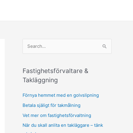
S
e
a
r
Fastighetsförvaltare &
c
Takläggning
h
Förnya hemmet med en golvslipning
f
Betala själigt för takmålning
o
r
Vet mer om fastighetsförvaltning
:
När du skall anlita en takläggare – tänk