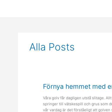
Skip
to
content
Alla Posts
Förnya hemmet med en
Våra golv får dagligen utstå slitage. Al
springer till vätskespill och grus som dr
vår vardag är det förståeligt att golven