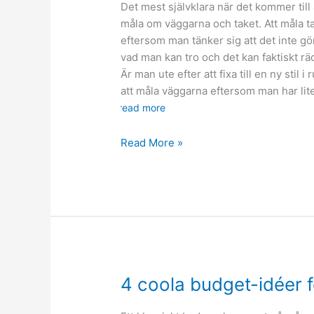
Det mest självklara när det kommer till
måla om väggarna och taket. Att måla ta
eftersom man tänker sig att det inte gör
vad man kan tro och det kan faktiskt rä
Är man ute efter att fixa till en ny stil
att måla väggarna eftersom man har lite
read more
6
Read More »
tips
för
att
fräscha
upp
i
hemmet
med
4 coola budget-idéer 
målarfärg
och