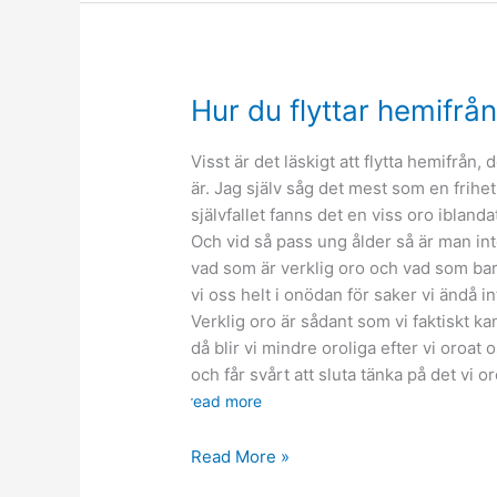
takläggare
–
tänk
win/win
Hur du flyttar hemifrå
Visst är det läskigt att flytta hemifrån, 
är. Jag själv såg det mest som en frihet 
självfallet fanns det en viss oro iblandat
Och vid så pass ung ålder så är man inte 
vad som är verklig oro och vad som bar
vi oss helt i onödan för saker vi ändå i
Verklig oro är sådant som vi faktiskt k
då blir vi mindre oroliga efter vi oroat o
och får svårt att sluta tänka på det vi or
read more
Hur
Read More »
du