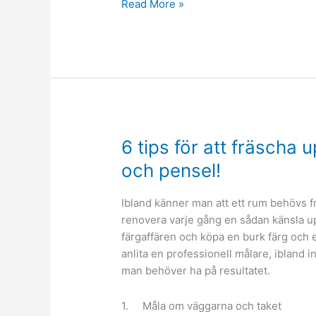
Hur
Read More »
man
arbetar
med
takläggning
6 tips för att fräscha
och pensel!
Ibland känner man att ett rum behövs f
renovera varje gång en sådan känsla upp
färgaffären och köpa en burk färg och
anlita en professionell målare, ibland i
man behöver ha på resultatet.
1. Måla om väggarna och taket