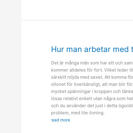
flyttar
hemifrån
utan
ångest
Hur man arbetar med 
Det är många män som har ett och samm
kommer alldeles för fort. Vilket leder ti
särskilt nöjda med sexet. Att komma för 
ollonet för överkänsligt, att man blir fö
mycket spänningar i kroppen och tänke
lösas relativt enkelt utan några som hel
och du använder det just i detta ögonbl
problem, med lite övning.
read more